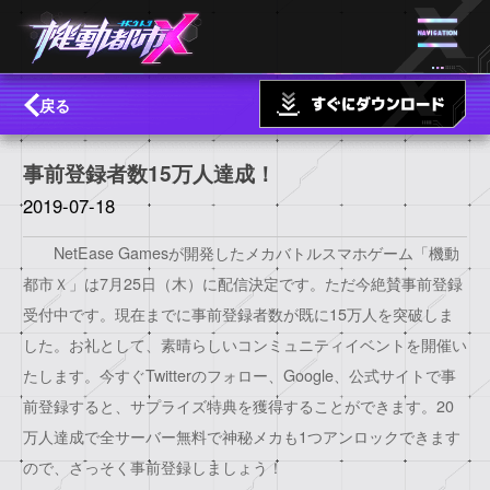
戻る
事前登録者数15万人達成！
2019-07-18
NetEase Gamesが開発したメカバトルスマホゲーム「機動
都市Ｘ」は7月25日（木）に配信決定です。ただ今絶賛事前登録
受付中です。現在までに事前登録者数が既に15万人を突破しま
した。お礼として、素晴らしいコンミュニティイベントを開催い
たします。今すぐTwitterのフォロー、Google、公式サイトで事
前登録すると、サプライズ特典を獲得することができます。20
万人達成で全サーバー無料で神秘メカも1つアンロックできます
ので、さっそく事前登録しましょう！