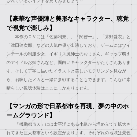
されているポイントを見てみましょう～
【豪華な声優陣と美形なキャラクター、聴覚
で視覚で楽しみ】
本作のＣＶには「佐藤利奈」、「関智一」、「茅野愛衣」と
「津田健次郎」などの人気声優が出演しており、ゲームにはツイ
ンテールの制服少女、イギリス風紳士のおじさん、ギャップ萌え
のアイドルお姉さんなど、面白いキャラクターがたくさんありま
す。そして丁寧に描いたイラストと美しいモデリングを見なが
ら、召喚したメカと一緒に参戦することもできます。こんなに素
晴らしい視聴体験はここにしかありません。
【マンガの形で日系都市を再現、夢の中のホ
ームグラウンド】
「機動都市Ｘ」には太平洋にある小島から埋め立てて拡大さ
れてきた巨大都市という設定があります。それぞれの地域は景色