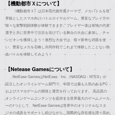
【機動都市Ｘについて】
《機動都市Ｘ》は日本現代都市風テーマで、メカバトルを世
界観としたスマホ向けバトルロイヤルゲーム。豊富なプレイ方や
様々な射撃戦闘体験が体験できます。プレイヤー達は各地の代表
選手と共に世界中で注目を浴びている舞台の大会に参加し、チャ
ンピオンを獲得しよう！激烈な大会では、様々新奇な武器を使
い、豊富なメカを召喚し共同作戦でこれまで体験したことない熱
血バトルを体験してみよう！
【Netease Gamesについて】
NetEase GamesはNetEase、Inc.（NASDAQ：NTES）が
設立したオンラインゲーム部門で、中国では最も人気のあるPC
およびスマホゲームの開発と運営を行っております。 高品質の
オンラインゲームコンテンツを提供する世界最大のゲームメーカ
ーの1つとして、NetEase Gamesは世界中のオリジナルなスタ
ジオの成長をサポートし続けながら、国際的な存在感を増々高め